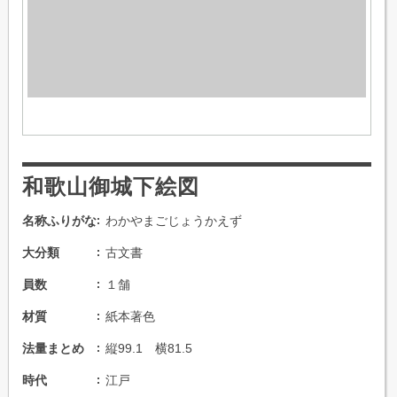
和歌山御城下絵図
名称ふりがな
わかやまごじょうかえず
大分類
古文書
員数
１舗
材質
紙本著色
法量まとめ
縦99.1 横81.5
時代
江戸