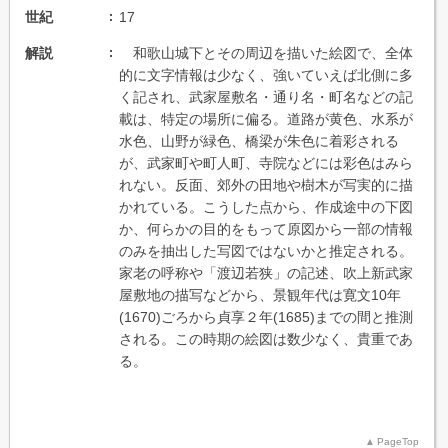
世紀
17
解説
和歌山城下とその周辺を描いた絵図で、全体
的に文字情報は少なく、強いていえば北側に多
く記され、武家屋敷名・通り名・町名などの記
載は、特定の場所に偏る。道路が黄色、水系が
水色、山野が緑色、橋梁が朱色に着彩される
が、武家町や町人町、寺院などには彩色はみら
れない。反面、郊外の田地や樹木が写実的に描
かれている。こうした点から、作成途中の下図
か、何らかの目的をもって原図から一部の情報
のみを抽出した写図ではないかと推定される。
家老の呼称や「渡辺若狭」の記述、吹上新武家
屋敷地の描写などから、景観年代は寛文10年
(1670)ごろから貞享２年(1685)までの間と推測
される。この時期の絵図は数少なく、貴重であ
る。
PageTop