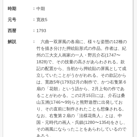
時期
中期
元号
寛政5
西暦
1793
解説
六曲一双屏風の各扇に、様々な姿態の12種の
竹を描き分けた押絵貼形式の作品。作者は、紀
州の三大文人画家の一人・野呂介石(1747〜
1828)で、その技量の高さがあらわされる。款
記の配置から、当初から押絵貼の屏風として成
立していたことがうかがわれる。その款記から
は、寛政5年(1793)2月の制作で、かつ右隻第６
扇の「花朝」という語から、2月上旬の作であ
ることがわかる。この2月15日には、介石は桑
山玉洲(1746〜99)らと熊野遊歴に出発してお
り、その直前に制作されたことも想像される。
なお、右隻第２扇の「法楳花衟人」とは、中
国・元時代の画人・呉鎮(1280〜1354)をさし、
その画風にならったことをあらわしているので
あろう。