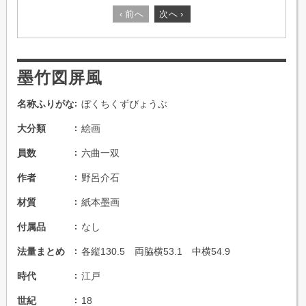
‹
前へ
次へ
›
墨竹図屏風
名称ふりがな
ぼくちくずびょうぶ
大分類
絵画
員数
六曲一双
作者
野呂介石
材質
紙本墨画
付属品
なし
法量まとめ
各縦130.5 両脇横53.1 中横54.9
時代
江戸
世紀
18