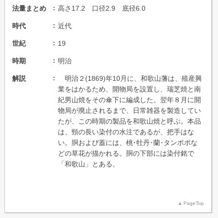
法量まとめ
高さ17.2 口径2.9 底径6.0
時代
近代
世紀
19
時期
明治
解説
明治２(1869)年10月に、和歌山藩は、殖産興
業をはかるため、開物局を設置し、瑞芝焼と南
紀男山焼をその傘下に編成した。翌年８月に開
物局が廃止されるまで、日常雑器を製造してい
たが、この時期の製品を和歌山焼と呼ぶ。本品
は、頸の長い染付の水注であるが、把手はな
い。胴および蓋には、桃･牡丹･蘭･タンポポな
どの草花が描かれる。胴の下部には染付銘で
「和歌山」とある。
PageTop