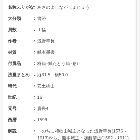
名称ふりがな
あさのよしながしょじょう
大分類
書跡
員数
１幅
作者
浅野幸長
材質
紙本墨書
付属品
桐箱･紙たとう箱･巻止
法量まとめ
縦31.5 横50.0
時代
安土桃山
世紀
16
元号
慶長4
西暦
1599
解説
のちに和歌山城主となった浅野幸長(1576～
1613)から、熊本城主・加藤清正(1562～1611)