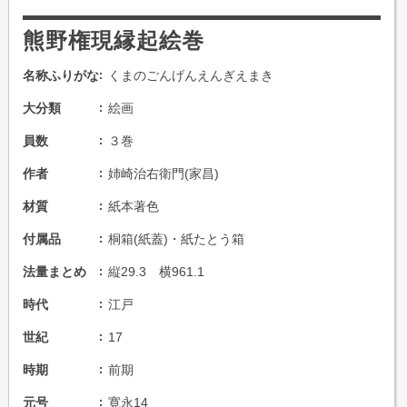
熊野権現縁起絵巻
名称ふりがな
くまのごんげんえんぎえまき
大分類
絵画
員数
３巻
作者
姉崎治右衛門(家昌)
材質
紙本著色
付属品
桐箱(紙蓋)・紙たとう箱
法量まとめ
縦29.3 横961.1
時代
江戸
世紀
17
時期
前期
元号
寛永14