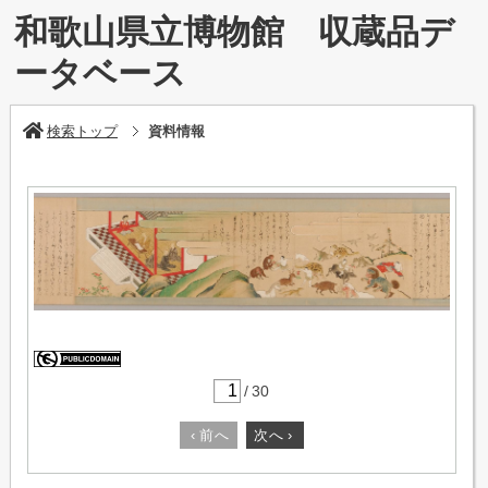
和歌山県立博物館 収蔵品デ
ータベース
検索トップ
資料情報
/
30
‹
前へ
次へ
›