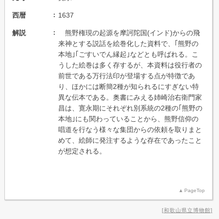
西暦
1637
解説
熊野権現の起源を摩訶陀国(インド)からの飛
来神とする説話を絵巻化した資料で、｢熊野の
本地｣｢ごすいでん縁起｣などとも呼ばれる。こ
うした絵巻は多く存するが、本資料は役行者の
前世である万行法印が登場する点が特徴であ
り、ほかには断簡2種が知られるにすぎない特
異な伝本である。奥書にみえる姉崎治右衛門家
昌は、寛永期にそれぞれ別系統の2種の｢熊野の
本地｣にも関わっていることから、熊野信仰の
唱道を行なう様々な集団からの依頼を取りまと
めて、絵師に発注するような存在であったこと
が想定される。
PageTop
和歌山県立博物館