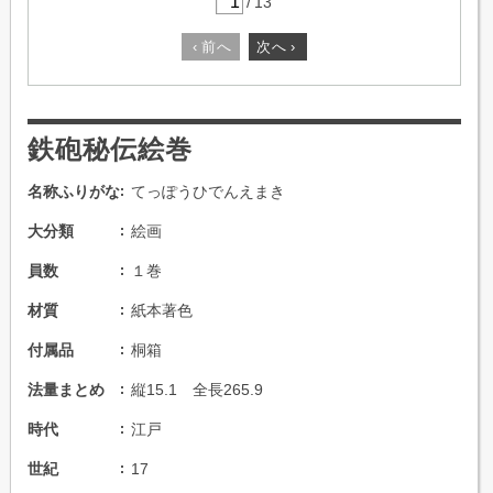
/
13
‹
前へ
次へ
›
鉄砲秘伝絵巻
名称ふりがな
てっぽうひでんえまき
大分類
絵画
員数
１巻
材質
紙本著色
付属品
桐箱
法量まとめ
縦15.1 全長265.9
時代
江戸
世紀
17