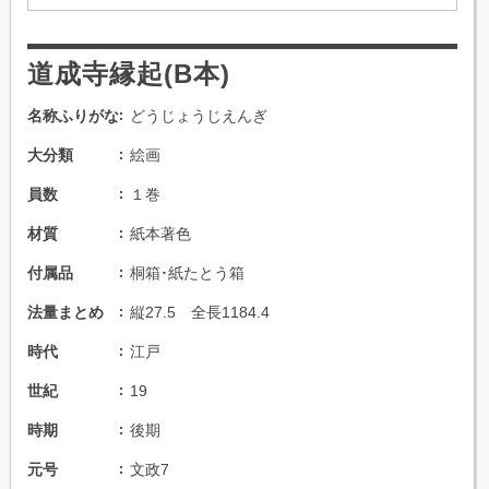
道成寺縁起(B本)
名称ふりがな
どうじょうじえんぎ
大分類
絵画
員数
１巻
材質
紙本著色
付属品
桐箱･紙たとう箱
法量まとめ
縦27.5 全長1184.4
時代
江戸
世紀
19
時期
後期
元号
文政7