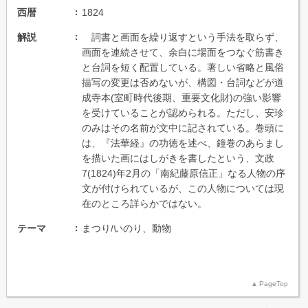
西暦
1824
解説
詞書と画面を繰り返すという手法を取らず、
画面を連続させて、余白に場面をつなぐ筋書き
と台詞を短く配置している。著しい省略と風俗
描写の変更は否めないが、構図・台詞などが道
成寺本(室町時代後期、重要文化財)の強い影響
を受けていることが認められる。ただし、安珍
のみはその名前が文中に記されている。巻頭に
は、『法華経』の功徳を述べ、鐘巻のあらまし
を描いた画にはしがきを書したという、文政
7(1824)年2月の「南紀藤原信正」なる人物の序
文が付けられているが、この人物については現
在のところ詳らかではない。
テーマ
まつり/いのり、動物
PageTop