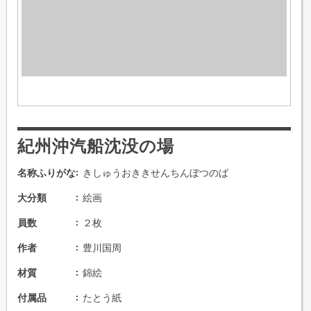
紀州沖汽船沈没の場
名称ふりがな
きしゅうおききせんちんぼつのば
大分類
絵画
員数
２枚
作者
豊川国周
材質
錦絵
付属品
たとう紙