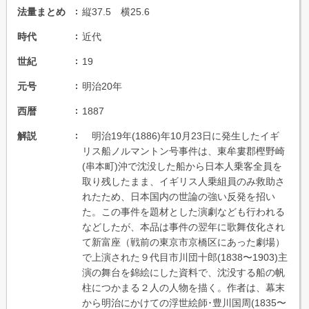
法量まとめ
縦37.5 横25.6
時代
近代
世紀
19
元号
明治20年
西暦
1887
解説
明治19年(1886)年10月23日に発生したイギ
リス船ノルマントン号事件は、東牟婁郡樫野崎
(串本町)沖で沈没した船から日本人乗客全員を
取り残したまま、イギリス人乗組員のみ救助さ
れたため、日本国内の世論の強い反発を招い
た。この事件を題材とした演劇なども行われる
などしたが、本品は事件の翌年に歌舞伎化され
て新富座（戦前の東京市京橋区にあった劇場）
で上演された９代目市川団十郎(1838〜1903)主
演の舞台を錦絵にした資料で、沈没する船の帆
柱につかまる２人の人物を描く。作者は、幕末
から明治にかけての浮世絵師･豊川国周(1835〜