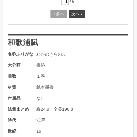
/
5
‹
前へ
次へ
›
和歌浦賦
名称ふりがな
わかのうらのふ
大分類
書跡
員数
１巻
材質
紙本墨書
付属品
なし
法量まとめ
縦24.9 全長190.8
時代
江戸
世紀
19