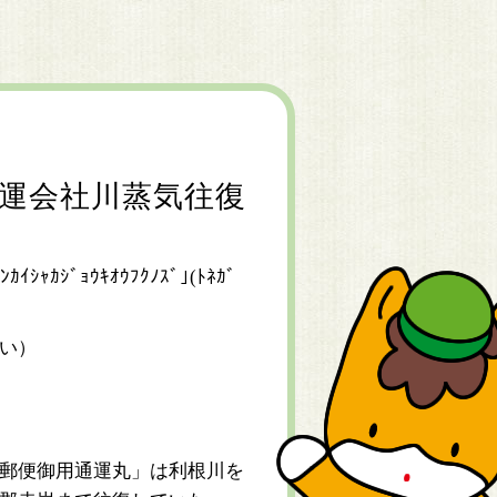
運会社川蒸気往復
ﾝｶｲｼｬｶｼﾞｮｳｷｵｳﾌｸﾉｽﾞ｣(ﾄﾈｶﾞ
い）
郵便御用通運丸」は利根川を