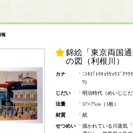
情報
錦絵「東京両国通
の図（利根川）
カナ
ﾆｼｷｴ｢ﾄｳｷｮｳﾘｮｳｺﾞｸﾂｳｳ
ﾜ)
じだい
明治時代（めいじじだ
法量
37×75㎝（3枚）
材質
紙
せつめい
描かれている川蒸気「