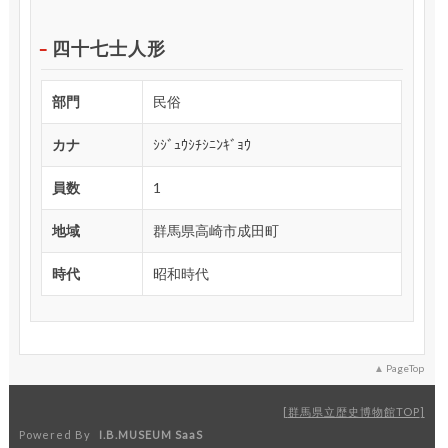
四十七士人形
部門
民俗
カナ
ｼｼﾞｭｳｼﾁｼﾆﾝｷﾞｮｳ
員数
1
地域
群馬県高崎市成田町
時代
昭和時代
PageTop
群馬県立歴史博物館TOP
Powered By
I.B.MUSEUM SaaS