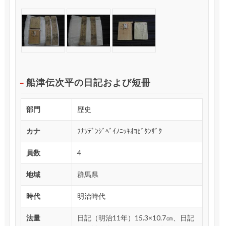
船津伝次平の日記および短冊
部門
歴史
カナ
ﾌﾅﾂﾃﾞﾝｼﾞﾍﾞｲﾉﾆｯｷｵﾖﾋﾞﾀﾝｻﾞｸ
員数
4
地域
群馬県
時代
明治時代
法量
日記（明治11年）15.3×10.7㎝、日記