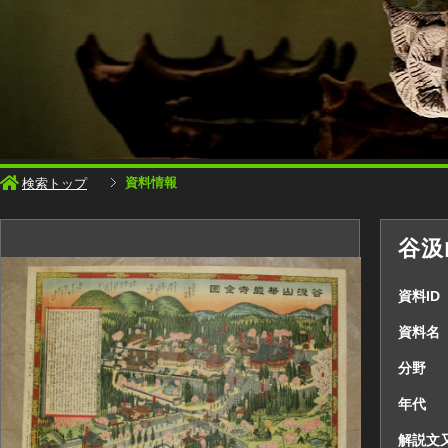
資料情報
検索トップ
谷汲
資料ID
資料名
分野
年代
解説文