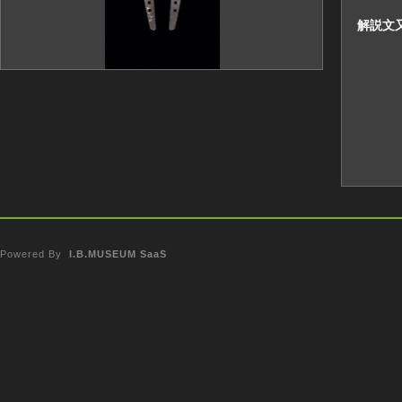
解説文
Powered By
I.B.MUSEUM SaaS