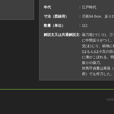
年代
江戸時代
寸法（図録用）
刃長54.0cm、反り2
数量（単位）
1口
解説文又は共通解説文
薙刀造(づくり)、
に中間反りがつく。
交(ま)じり、鎬地
(はもん)は小互の
に沸がこぼれる。明
振りの薙刀。
対馬守貞重は尾張（
府）でも作刀した。
©️2