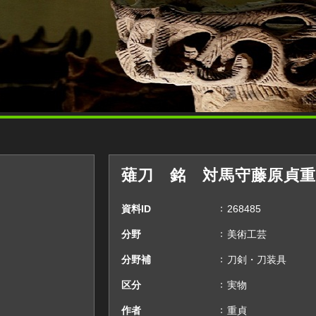
薙刀 銘 対馬守藤原貞重
資料ID
268485
分野
美術工芸
分野補
刀剣・刀装具
区分
実物
作者
重貞