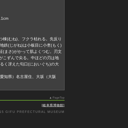
.1cm
三つ棟(むね)、フクラ枯れる。先反り
地鉄(じがね)は小板目に小杢(もく)
に柾(まさ)がかって肌よくつむ。刃文
目がこずんで尖る。中ほどの刃は地
るく冴えた匂口(においぐち)の大
愛知県）名古屋住、大坂（大阪
PageTop
岐阜県博物館
015 GIFU PREFECTURAL MUSEUM