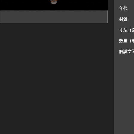
年代
材質
寸法（
数量（
解説文