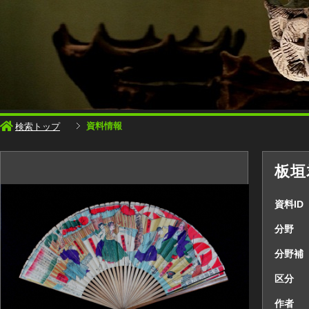
資料情報
検索トップ
板垣
資料ID
分野
分野補
区分
作者