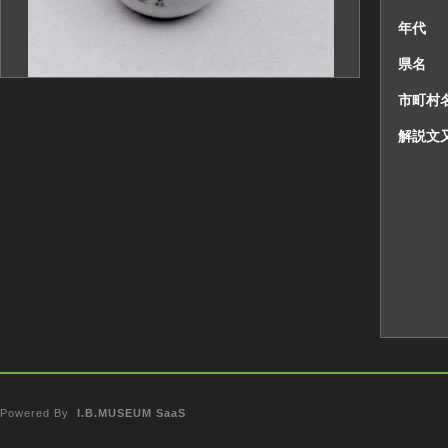
年代
県名
市町村
解説文
Powered By
I.B.MUSEUM SaaS