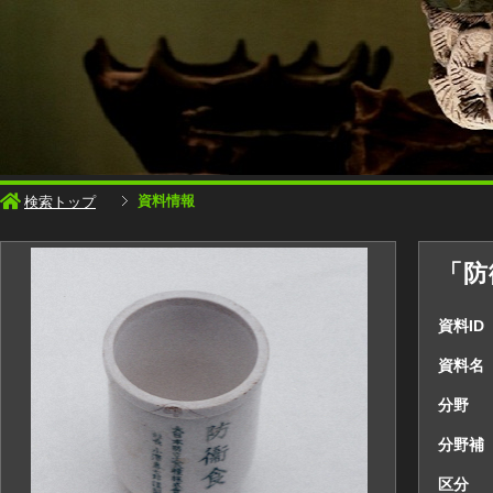
資料情報
検索トップ
「防
資料ID
資料名
分野
分野補
区分