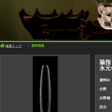
資料情報
検索トップ
脇指
永元
資料ID
分野
分野補
区分