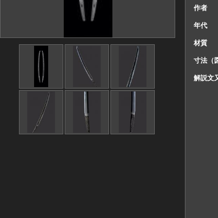
作者
年代
材質
寸法（
解説文