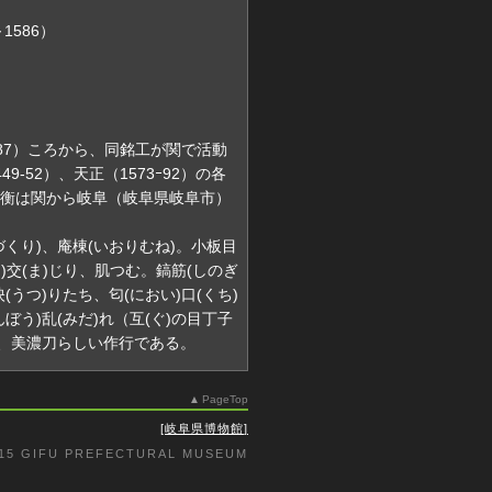
1586）
-87）ころから、同銘工が関で活動
9-52）、天正（1573ｰ92）の各
衡は関から岐阜（岐阜県岐阜市）
づくり)、庵棟(いおりむね)。小板目
く)交(ま)じり、肌つむ。鎬筋(しのぎ
(うつ)りたち、匂(におい)口(くち)
ぼう)乱(みだ)れ（互(ぐ)の目丁子
う、美濃刀らしい作行である。
PageTop
岐阜県博物館
015 GIFU PREFECTURAL MUSEUM