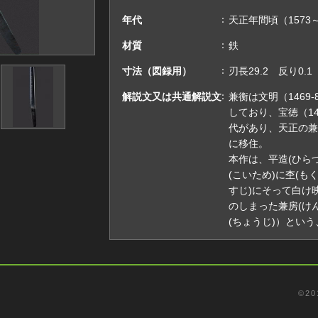
年代
天正年間頃（1573～
材質
鉄
寸法（図録用）
刃長29.2 反り0.1
解説文又は共通解説文
兼衡は文明（1469
しており、宝徳（144
代があり、天正の兼
に移住。
本作は、平造(ひら
(こいため)に杢(も
すじ)にそって白け映
のしまった兼房(けん
(ちょうじ)）とい
©️2