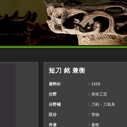
短刀 銘 兼衡
資料ID
1558
分野
美術工芸
分野補
刀剣・刀装具
区分
実物
作者
兼衡