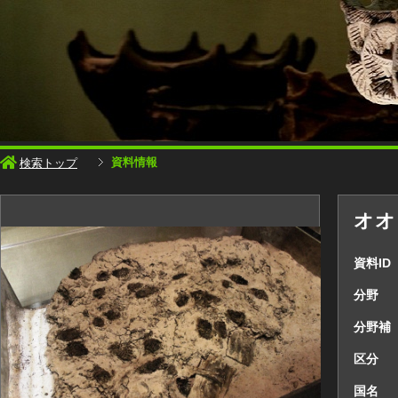
資料情報
検索トップ
オオ
資料ID
分野
分野補
区分
国名