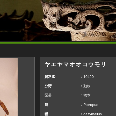
ヤエヤマオオコウモリ
資料ID
10420
分野
動物
区分
標本
属
Pteropus
種
dasymallus