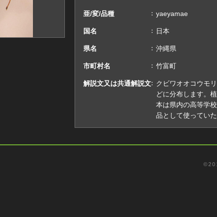
亜/変/品種
yaeyamae
国名
日本
県名
沖縄県
市町村名
竹富町
解説文又は共通解説文
クビワオオコウモリ
どに分布します。植
本は県内の高等学校
品として使っていた
©️2