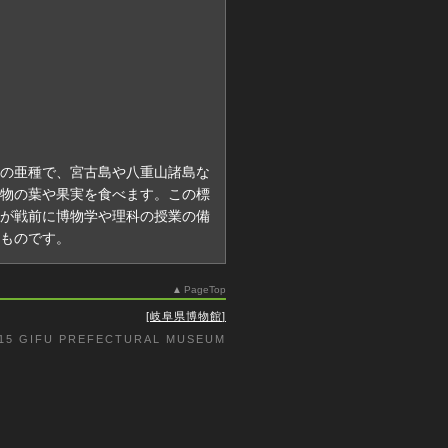
の亜種で、宮古島や八重山諸島な
物の葉や果実を食べます。この標
が戦前に博物学や理科の授業の備
ものです。
PageTop
岐阜県博物館
015 GIFU PREFECTURAL MUSEUM