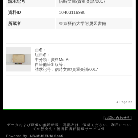
請求記号
信時文庫/貴重楽譜/0017
資料ID
10403116998
所蔵者
東京藝術大学附属図書館
曲名：
組曲名：
中分類：資料Ms,Pr
自筆他筆出版等：
請求記号：信時文庫/貴重楽譜/0017
PageTop
お問い合わせ先
データおよび画像の無断転載・再配布はご遠慮ください。利用につい
ての照会先：附属図書館情報サービス係
Powered By
I.B.MUSEUM SaaS