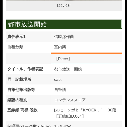
f.62v-63r
都市放送開始
責任表示1
信時潔作曲
曲種分類
室内楽
【Piece】
タイトル、作者表記
都市放送 開始
同 記載場所
cap.
自筆他筆出版等
自筆譜
楽譜の種別
コンデンススコア
五線紙 商標 段数
[丸にトンボと「KYOEKI」] 06段
【五線紙ID:064】
記譜面(ページ数・folio)
1p.(f.62v)