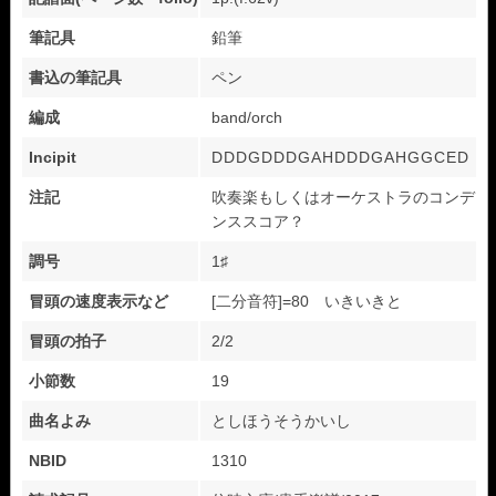
筆記具
鉛筆
書込の筆記具
ペン
編成
band/orch
Incipit
DDDGDDDGAHDDDGAHGGCED
注記
吹奏楽もしくはオーケストラのコンデ
ンススコア？
調号
1♯
冒頭の速度表示など
[二分音符]=80 いきいきと
冒頭の拍子
2/2
小節数
19
曲名よみ
としほうそうかいし
NBID
1310