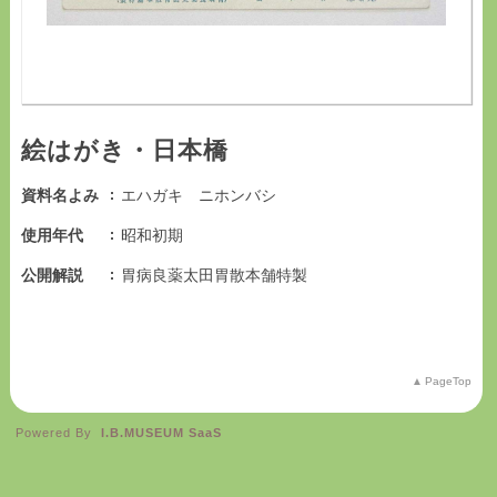
絵はがき・日本橋
資料名よみ
エハガキ ニホンバシ
使用年代
昭和初期
公開解説
胃病良薬太田胃散本舗特製
PageTop
Powered By
I.B.MUSEUM SaaS