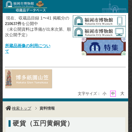
現在、収蔵品目録 1〜41 掲載分の
件
を公開中
210637
（未公開資料は準備が出来次第、順
次公開予定）
所蔵品画像の利用につい
て
大
文字サイズ：
小
中
検索トップ
資料情報
硬貨（五円黄銅貨）