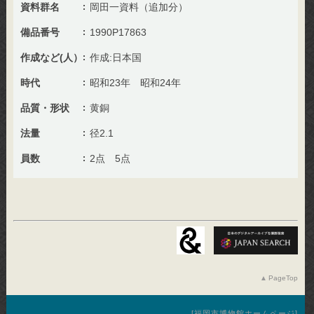
資料群名
岡田一資料（追加分）
備品番号
1990P17863
作成など(人）
作成:日本国
時代
昭和23年 昭和24年
品質・形状
黄銅
法量
径2.1
員数
2点 5点
PageTop
福岡市博物館ホームページ