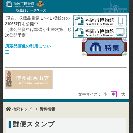
現在、収蔵品目録 1〜41 掲載分の
件
を公開中
210637
（未公開資料は準備が出来次第、順
次公開予定）
所蔵品画像の利用につい
て
大
文字サイズ：
小
中
検索トップ
資料情報
郵便スタンプ