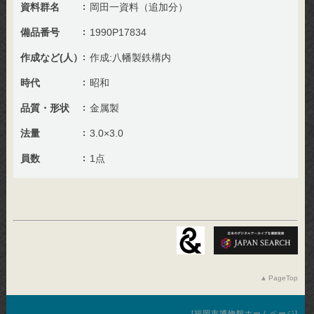
資料群名
岡田一資料（追加分）
備品番号
1990P17834
作成など(人）
作成:八幡製鉄構内
時代
昭和
品質・形状
金属製
法量
3.0×3.0
員数
1点
PageTop
福岡市博物館ホームページ