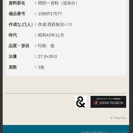
資料群名
岡田一資料（追加分）
備品番号
1990P17577
作成など(人）
作成:西鉄観光バス
時代
昭和42年11月
品質・形状
印刷 散
法量
27.0×39.0
員数
1枚
PageTop
福岡市博物館ホームページ