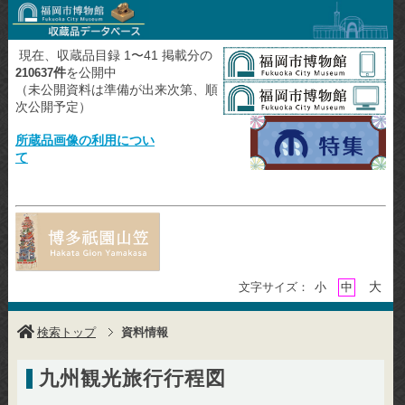
現在、収蔵品目録 1〜41 掲載分の
件
を公開中
210637
（未公開資料は準備が出来次第、順
次公開予定）
所蔵品画像の利用につい
て
大
文字サイズ：
小
中
検索トップ
資料情報
九州観光旅行行程図