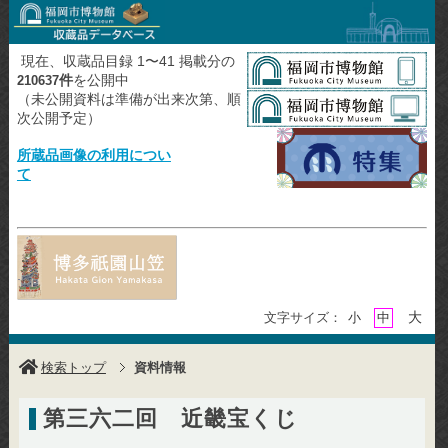
現在、収蔵品目録 1〜41 掲載分の
件
を公開中
210637
（未公開資料は準備が出来次第、順
次公開予定）
所蔵品画像の利用につい
て
大
文字サイズ：
小
中
検索トップ
資料情報
第三六二回 近畿宝くじ