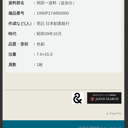
資料群名
岡田一資料（追加分）
備品番号
1990P174850000
作成など(人）
受託:日本勧業銀行
時代
昭和39年10月
品質・形状
色刷
法量
7.0×15.0
員数
1枚
PageTop
福岡市博物館ホームページ