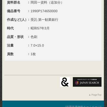
資料群名
岡田一資料（追加分）
備品番号
1990P174650000
作成など(人）
受託:第一勧業銀行
時代
昭和57年3月
品質・形状
色刷
法量
7.0×15.0
員数
1枚
PageTop
福岡市博物館ホームページ