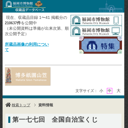
現在、収蔵品目録 1〜41 掲載分の
件
を公開中
210637
（未公開資料は準備が出来次第、順
次公開予定）
所蔵品画像の利用につい
て
大
文字サイズ：
小
中
検索トップ
資料情報
第一七七回 全国自治宝くじ