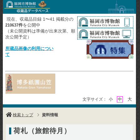
現在、収蔵品目録 1〜41 掲載分の
件
を公開中
210637
（未公開資料は準備が出来次第、順
次公開予定）
所蔵品画像の利用につい
て
大
文字サイズ：
小
中
検索トップ
資料情報
荷札（旅館待月）