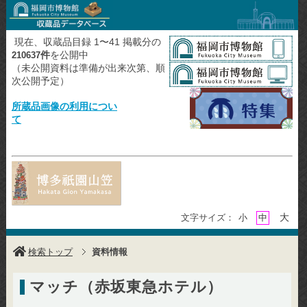
現在、収蔵品目録 1〜41 掲載分の
件
を公開中
210637
（未公開資料は準備が出来次第、順
次公開予定）
所蔵品画像の利用につい
て
大
文字サイズ：
小
中
検索トップ
資料情報
マッチ（赤坂東急ホテル）