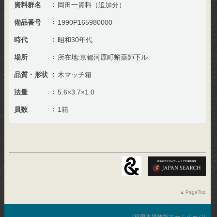
資料群名
岡田一資料（追加分）
備品番号
1990P165980000
時代
昭和30年代
場所
所在地:京都河原町蛸薬師下ル
品質・形状
木マッチ箱
法量
5.6×3.7×1.0
員数
1箱
PageTop
福岡市博物館ホームページ