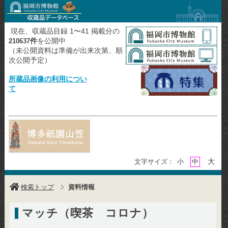
現在、収蔵品目録 1〜41 掲載分の
件
を公開中
210637
（未公開資料は準備が出来次第、順
次公開予定）
所蔵品画像の利用につい
て
大
文字サイズ：
小
中
検索トップ
資料情報
マッチ（喫茶 コロナ）