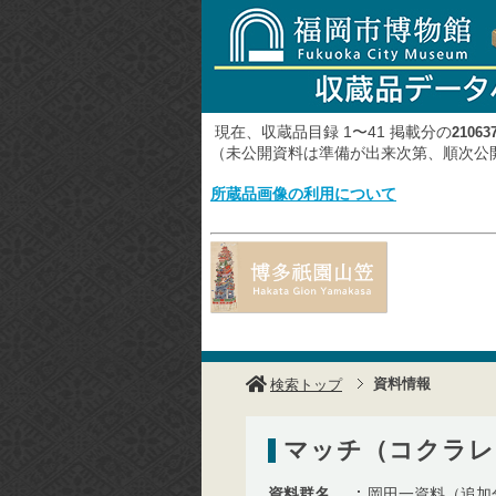
現在、収蔵品目録 1〜41 掲載分の
21063
（未公開資料は準備が出来次第、順次
所蔵品画像の利用について
資料情報
検索トップ
マッチ（コクラレ
資料群名
岡田一資料（追加