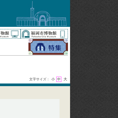
大
文字サイズ：
小
中