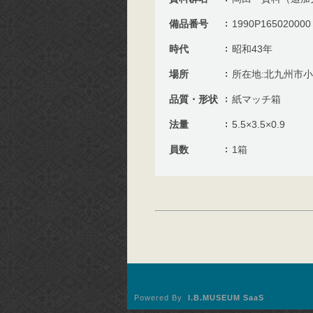
備品番号
1990P165020000
時代
昭和43年
場所
所在地:北九州市
品質・形状
紙マッチ箱
法量
5.5×3.5×0.9
員数
1箱
Powered By
I.B.MUSEUM SaaS