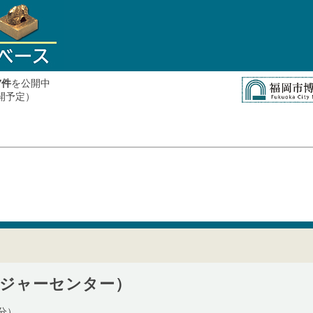
件
を公開中
7
公開予定）
ジャーセンター）
分）