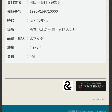
資料群名
岡田一資料（追加分）
備品番号
1990P159710000
時代
昭和40年代
場所
所在地:北九州市小倉区大坂町
品質・形状
紙マッチ
法量
4.9×5.4
員数
4個
PageTop
福岡市博物館ホームページ