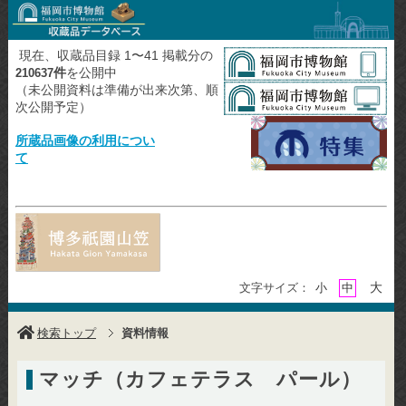
現在、収蔵品目録 1〜41 掲載分の
件
を公開中
210637
（未公開資料は準備が出来次第、順
次公開予定）
所蔵品画像の利用につい
て
大
文字サイズ：
小
中
検索トップ
資料情報
マッチ（カフェテラス パール）