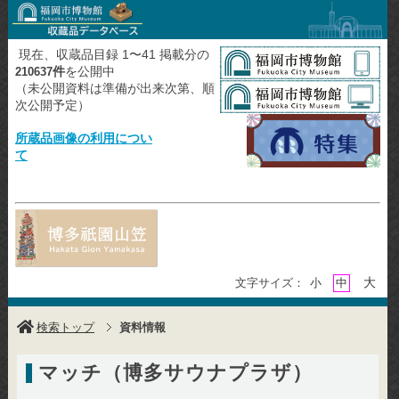
現在、収蔵品目録 1〜41 掲載分の
件
を公開中
210637
（未公開資料は準備が出来次第、順
次公開予定）
所蔵品画像の利用につい
て
大
文字サイズ：
小
中
検索トップ
資料情報
マッチ（博多サウナプラザ）