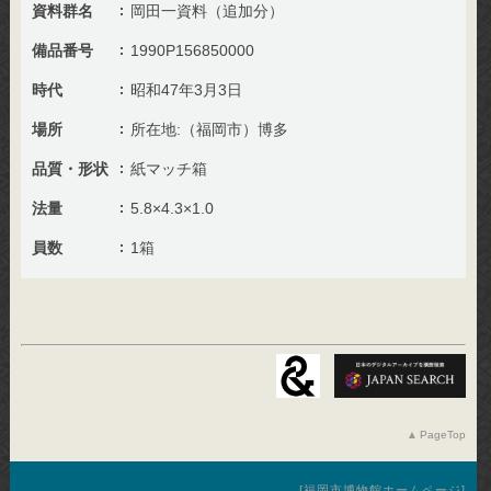
資料群名
岡田一資料（追加分）
備品番号
1990P156850000
時代
昭和47年3月3日
場所
所在地:（福岡市）博多
品質・形状
紙マッチ箱
法量
5.8×4.3×1.0
員数
1箱
PageTop
福岡市博物館ホームページ