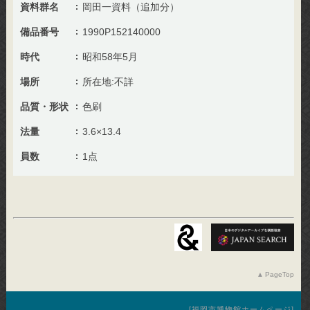
資料群名
岡田一資料（追加分）
備品番号
1990P152140000
時代
昭和58年5月
場所
所在地:不詳
品質・形状
色刷
法量
3.6×13.4
員数
1点
PageTop
福岡市博物館ホームページ