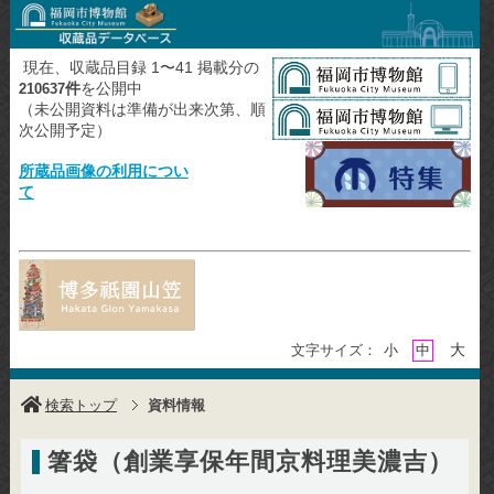
現在、収蔵品目録 1〜41 掲載分の
件
を公開中
210637
（未公開資料は準備が出来次第、順
次公開予定）
所蔵品画像の利用につい
て
大
文字サイズ：
小
中
検索トップ
資料情報
箸袋（創業享保年間京料理美濃吉）