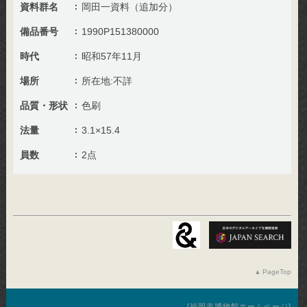
資料群名
岡田一資料（追加分）
備品番号
1990P151380000
時代
昭和57年11月
場所
所在地:不詳
品質・形状
色刷
法量
3.1×15.4
員数
2点
PageTop
福岡市博物館ホームページ