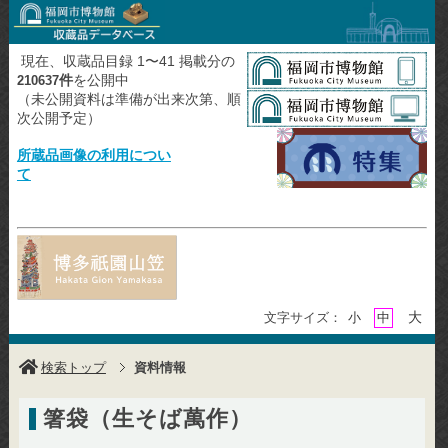
現在、収蔵品目録 1〜41 掲載分の
件
を公開中
210637
（未公開資料は準備が出来次第、順
次公開予定）
所蔵品画像の利用につい
て
大
文字サイズ：
小
中
検索トップ
資料情報
箸袋（生そば萬作）