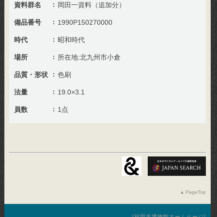
資料群名
岡田一資料（追加分）
備品番号
1990P150270000
時代
昭和時代
場所
所在地:北九州市小倉
品質・形状
色刷
法量
19.0×3.1
員数
1点
PageTop
福岡市博物館ホームページ