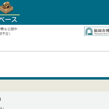
件
を公開中
7
公開予定）
）
分）