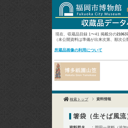
現在、収蔵品目録 1〜41 掲載分の
21063
（未公開資料は準備が出来次第、順次
所蔵品画像の利用について
資料情報
検索トップ
箸袋（生そば風流
資料群名
岡田一資料（追加