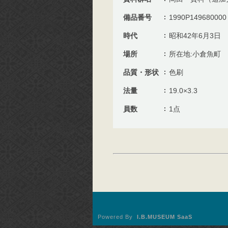
備品番号
1990P149680000
時代
昭和42年6月3日
場所
所在地:小倉魚町
品質・形状
色刷
法量
19.0×3.3
員数
1点
Powered By
I.B.MUSEUM SaaS