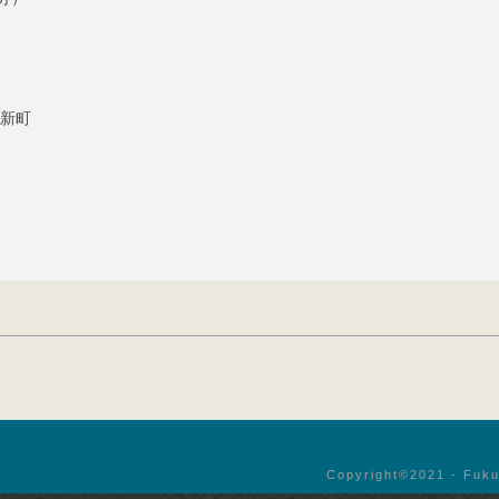
方新町
Copyright©︎2021 - Fuku