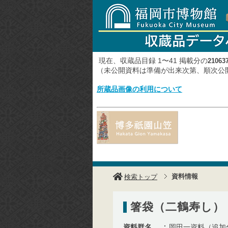
現在、収蔵品目録 1〜41 掲載分の
21063
（未公開資料は準備が出来次第、順次
所蔵品画像の利用について
資料情報
検索トップ
箸袋（二鶴寿し）
資料群名
岡田一資料（追加