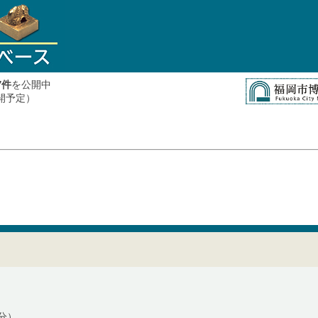
件
を公開中
7
公開予定）
分）