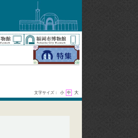
大
文字サイズ：
小
中