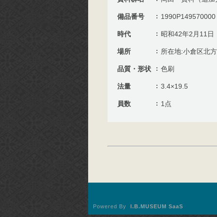
備品番号
1990P149570000
時代
昭和42年2月11日
場所
所在地:小倉区北
品質・形状
色刷
法量
3.4×19.5
員数
1点
Powered By
I.B.MUSEUM SaaS