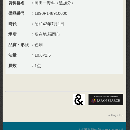
資料群名
岡田一資料（追加分）
備品番号
1990P148910000
時代
昭和42年7月1日
場所
所在地:福岡市
品質・形状
色刷
法量
18.6×2.5
員数
1点
PageTop
福岡市博物館ホームページ