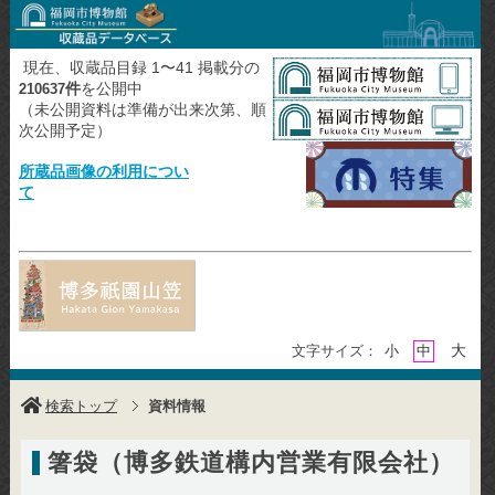
現在、収蔵品目録 1〜41 掲載分の
件
を公開中
210637
（未公開資料は準備が出来次第、順
次公開予定）
所蔵品画像の利用につい
て
大
文字サイズ：
小
中
検索トップ
資料情報
箸袋（博多鉄道構内営業有限会社）