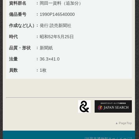
資料群名
岡田一資料（追加分）
備品番号
1990P146540000
作成など(人）
発行:読売新聞社
時代
昭和52年5月25日
品質・形状
新聞紙
法量
36.3×41.0
員数
1枚
PageTop
福岡市博物館ホームページ