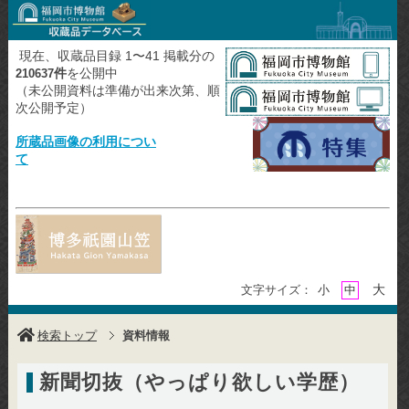
現在、収蔵品目録 1〜41 掲載分の
件
を公開中
210637
（未公開資料は準備が出来次第、順
次公開予定）
所蔵品画像の利用につい
て
大
文字サイズ：
小
中
検索トップ
資料情報
新聞切抜（やっぱり欲しい学歴）