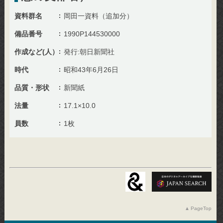
資料群名
岡田一資料（追加分）
備品番号
1990P144530000
作成など(人）
発行:朝日新聞社
時代
昭和43年6月26日
品質・形状
新聞紙
法量
17.1×10.0
員数
1枚
PageTop