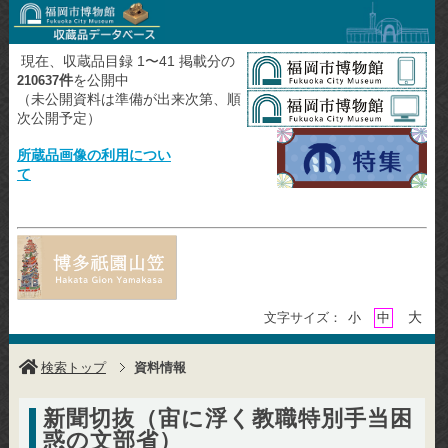
現在、収蔵品目録 1〜41 掲載分の
件
を公開中
210637
（未公開資料は準備が出来次第、順
次公開予定）
所蔵品画像の利用につい
て
大
文字サイズ：
小
中
検索トップ
資料情報
新聞切抜（宙に浮く教職特別手当困
惑の文部省）