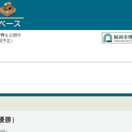
件
を公開中
7
公開予定）
優勝）
加分）