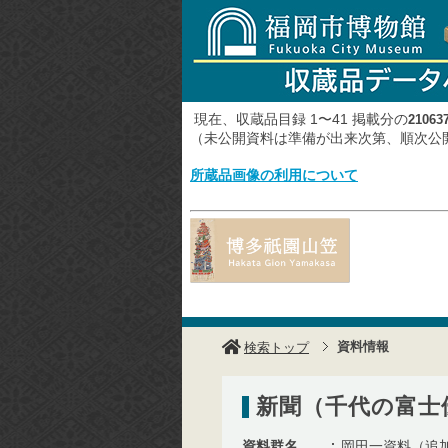
現在、収蔵品目録 1〜41 掲載分の
21063
（未公開資料は準備が出来次第、順次
所蔵品画像の利用について
資料情報
検索トップ
新聞（千代の富士
資料群名
岡田一資料（追