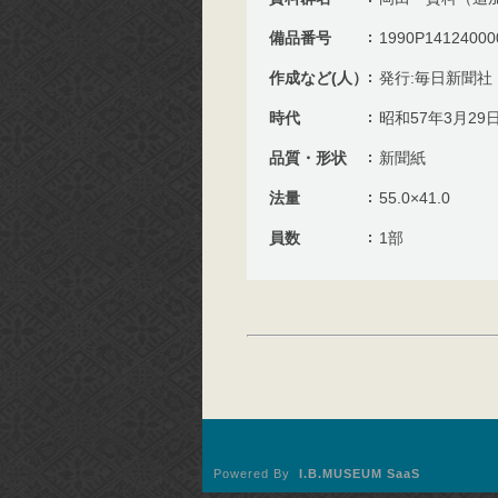
備品番号
1990P14124000
作成など(人）
発行:毎日新聞社
時代
昭和57年3月29
品質・形状
新聞紙
法量
55.0×41.0
員数
1部
Powered By
I.B.MUSEUM SaaS