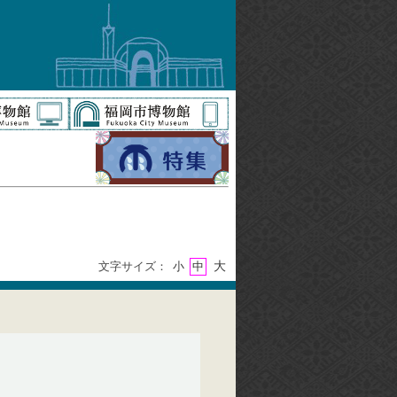
大
文字サイズ：
小
中