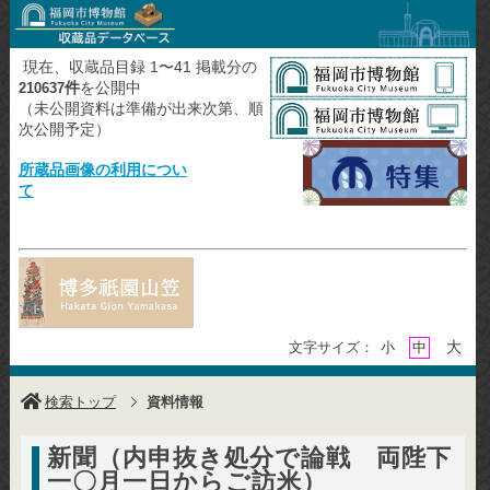
現在、収蔵品目録 1〜41 掲載分の
件
を公開中
210637
（未公開資料は準備が出来次第、順
次公開予定）
所蔵品画像の利用につい
て
大
文字サイズ：
小
中
検索トップ
資料情報
新聞（内申抜き処分で論戦 両陛下
一〇月一日からご訪米）