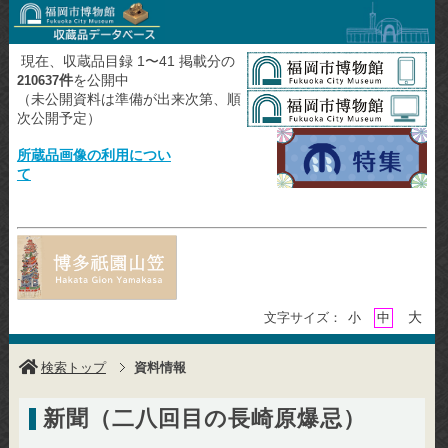
現在、収蔵品目録 1〜41 掲載分の
件
を公開中
210637
（未公開資料は準備が出来次第、順
次公開予定）
所蔵品画像の利用につい
て
大
文字サイズ：
小
中
検索トップ
資料情報
新聞（二八回目の長崎原爆忌）