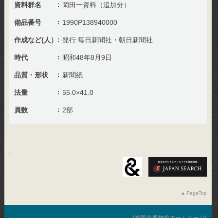
資料群名
岡田一資料（追加分）
備品番号
1990P138940000
作成など(人）
発行:毎日新聞社・朝日新聞社
時代
昭和48年8月9日
品質・形状
新聞紙
法量
55.0×41.0
員数
2部
PageTop
福岡市博物館ホームページ