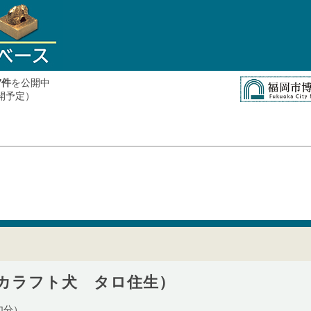
件
を公開中
7
公開予定）
カラフト犬 タロ住生）
加分）