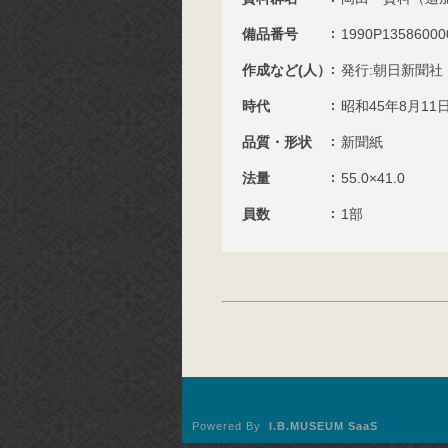
備品番号
1990P13586000
作成など(人）
発行:朝日新聞社
時代
昭和45年8月11
品質・形状
新聞紙
法量
55.0×41.0
員数
1部
Powered By
I.B.MUSEUM SaaS