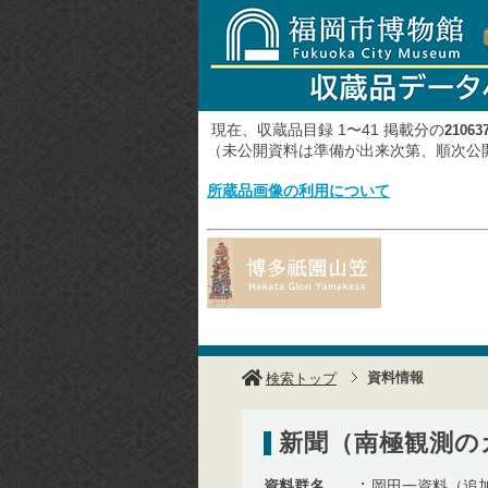
現在、収蔵品目録 1〜41 掲載分の
21063
（未公開資料は準備が出来次第、順次
所蔵品画像の利用について
資料情報
検索トップ
新聞（南極観測の
資料群名
岡田一資料（追