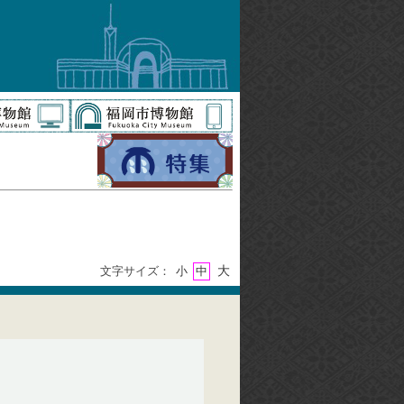
大
文字サイズ：
小
中