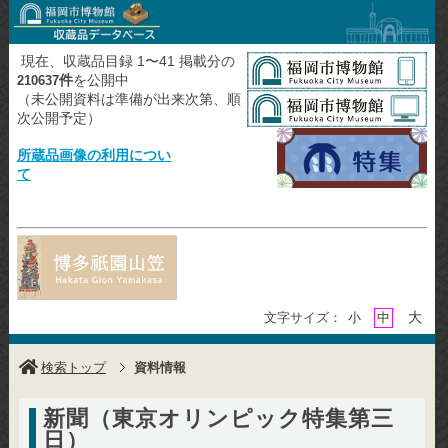
現在、収蔵品目録 1〜41 掲載分の
件
を公開中
210637
（未公開資料は準備が出来次第、順
次公開予定）
所蔵品画像の利用につい
て
大
文字サイズ：
小
中
検索トップ
資料情報
新聞（東京オリンピック特集第三
日）