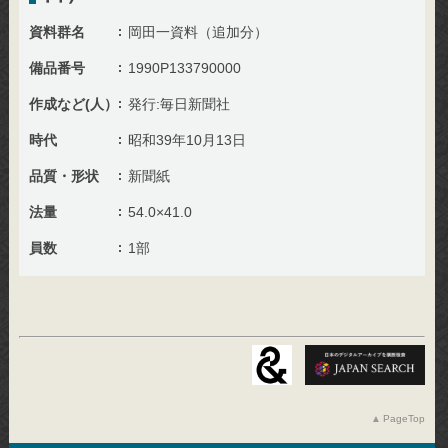
資料群名
岡田一資料（追加分）
備品番号
1990P133790000
作成など(人）
発行:毎日新聞社
時代
昭和39年10月13日
品質・形状
新聞紙
法量
54.0×41.0
員数
1部
PageTop