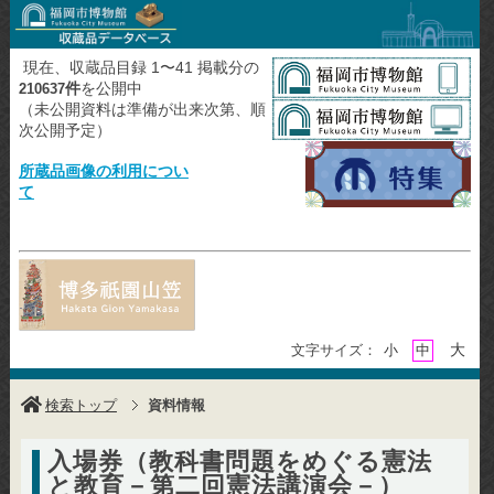
現在、収蔵品目録 1〜41 掲載分の
件
を公開中
210637
（未公開資料は準備が出来次第、順
次公開予定）
所蔵品画像の利用につい
て
大
文字サイズ：
小
中
検索トップ
資料情報
入場券（教科書問題をめぐる憲法
と教育－第二回憲法講演会－）