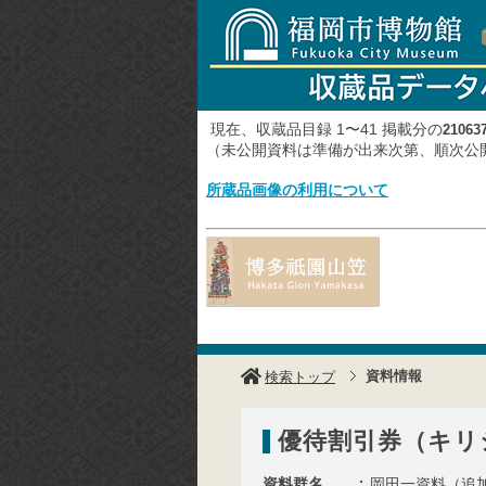
現在、収蔵品目録 1〜41 掲載分の
21063
（未公開資料は準備が出来次第、順次
所蔵品画像の利用について
資料情報
検索トップ
優待割引券（キリ
資料群名
岡田一資料（追