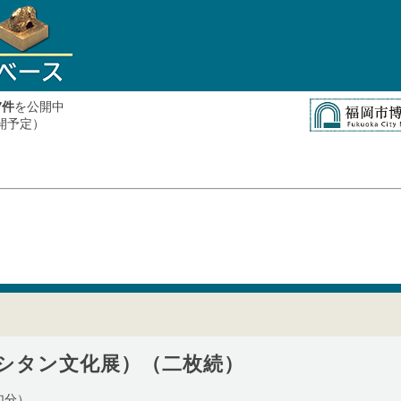
件
を公開中
7
公開予定）
シタン文化展）（二枚続）
加分）