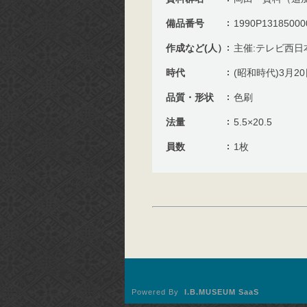
備品番号
1990P13185000
作成など(人）
主催:テレビ西日
時代
(昭和時代)3月2
品質・形状
色刷
法量
5.5×20.5
員数
1枚
Powered By
I.B.MUSEUM SaaS