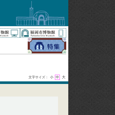
大
文字サイズ：
小
中