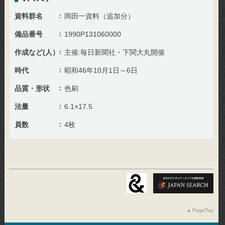
資料群名
岡田一資料（追加分）
備品番号
1990P131060000
作成など(人）
主催:毎日新聞社・下関大丸開催
時代
昭和46年10月1日～6日
品質・形状
色刷
法量
6.1×17.5
員数
4枚
PageTop