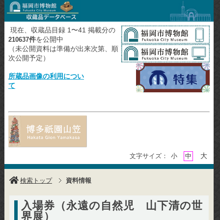
現在、収蔵品目録 1〜41 掲載分の
件
を公開中
210637
（未公開資料は準備が出来次第、順
次公開予定）
所蔵品画像の利用につい
て
大
文字サイズ：
小
中
検索トップ
資料情報
入場券（永遠の自然児 山下清の世
界展）